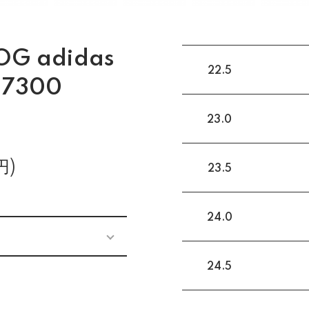
G adidas
22.5
H7300
23.0
円)
23.5
24.0
24.5