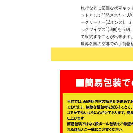
旅行などに最適な携帯キッ
ットとして開発された＜JASO
ークリーナー(2オンス)、
ックワイプス”(3個)を収
て収納することが出来ます
世界各国の空港での手荷物