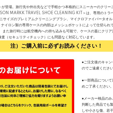
トが登場。旅行先や外出先などで手軽かつ本格的にスニーカーのクリー
N MARKK TRAVEL SHOE CLEANING KIT＞は、専用の
ミニサイズのプレミアムクリーニングブラシ、マイクロファイバータオル
納。ナイロン製の専用ケースの内部はメッシュポケットによって仕切られ
。 また旅行時には航空機内への持ち込みも可能で、ケースの蓋にクリア
検査（セキュリティチェック）にも問題なく対応しています。
注）ご購入前に必ずお読みください！
●ご注文後のキャン
のでご遠慮くださ
●一部商品について
めご了承ください
●メーカー検品のみ
判断した商品でも
しや小さな傷、若