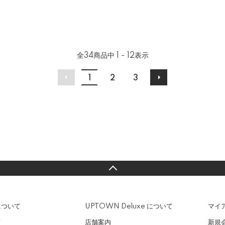
全
34
商品中
1 - 12
表示
1
2
3
について
UPTOWN Deluxe について
マイ
て
店舗案内
新規