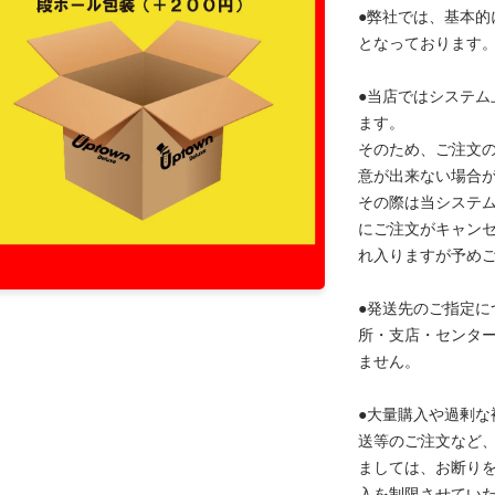
●弊社では、基本的
となっております
●当店ではシステム
ます。
そのため、ご注文
意が出来ない場合
その際は当システ
にご注文がキャン
れ入りますが予め
●発送先のご指定に
所・支店・センタ
ません。
●大量購入や過剰な
送等のご注文など
ましては、お断り