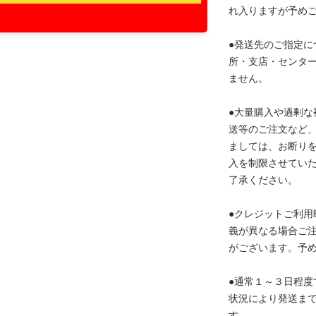
れ入りますが予め
●発送先のご指定に
所・支店・センタ
ません。
●大量購入や過剰な
送等のご注文など
ましては、お断り
入を制限させてい
了承ください。
●クレジットご利用
義が異なる場合ご
がございます。予
●通常１～３日程度
状況により発送ま