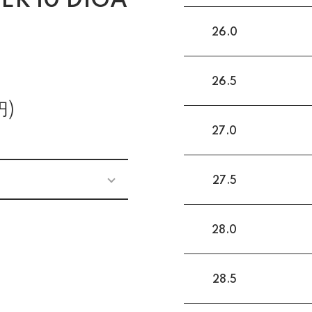
ER 10 D1GA
26.0
26.5
円)
27.0
27.5
28.0
28.5