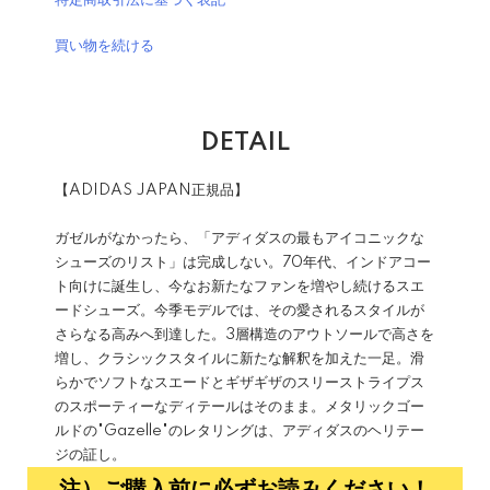
特定商取引法に基づく表記
買い物を続ける
DETAIL
【ADIDAS JAPAN正規品】
ガゼルがなかったら、「アディダスの最もアイコニックな
シューズのリスト」は完成しない。70年代、インドアコー
ト向けに誕生し、今なお新たなファンを増やし続けるスエ
ードシューズ。今季モデルでは、その愛されるスタイルが
さらなる高みへ到達した。3層構造のアウトソールで高さを
増し、クラシックスタイルに新たな解釈を加えた一足。滑
らかでソフトなスエードとギザギザのスリーストライプス
のスポーティーなディテールはそのまま。メタリックゴー
ルドの"Gazelle"のレタリングは、アディダスのヘリテー
ジの証し。