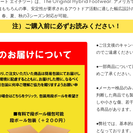
ト エイチツー）は、The Original Hybrid Footwear. ア
はもちろんの事、安定性が要求されるアウトドア活動に適した幅広設計
、春、夏、秋の3シーズン対応が可能。
注）ご購入前に必ずお読みください！
●ご注文後のキャン
のでご遠慮くださ
●一部商品について
めご了承ください
●メーカー検品のみ
判断した商品でも
しや小さな傷、若
る商品があります
●弊社では、基本的
となっております