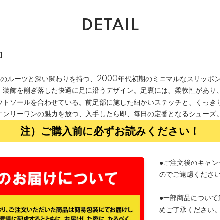
DETAIL
品】
武道のルーツと深い関わりを持つ、2000年代初期のミニマルなスリッポ
、装飾を削ぎ落した快適に足に沿うデザイン。足裏には、柔軟性があり
ウトソールを合わせている。前足部に施した細かいステッチと、くっき
オンリーワンの魅力を放つ、入手したら即、毎日の定番となるシューズ
注）ご購入前に必ずお読みください！
●ご注文後のキャン
のでご遠慮くださ
●一部商品について
めご了承ください