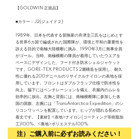
【GOLDWIN 正規品】
■カラー：J2(ジェイド２)
1989年、日本を代表する冒険家の舟津圭三氏をはじめとす
る世界6カ国で編成された国際隊が、環境と平和の重要性を
訴える目的で南極大陸横断に挑み、1990年3月に無事全員
がゴール。当時、南極横断の隊員が着用していたウエアを
ベースにデザインした、フード付き防水シェルジャケット
です。GORE-TEX PRODUCTS 2層構造を採用し、耐久
性に優れる200デニールのリサイクルナイロンの表地を採
用しています。フロントはダブルフラップ仕様で防水性を
向上。脇下にはベンチレーションを備え、衣服内のムレを
効率的に放出。左胸と背面には、南極横断隊に参加した各
国の国旗、左腕には「TransAntarctica Expedition」のシ
リコンワッペンを配置しています。ヒップが隠れる長めの
着丈です。【素材】<表地>ナイロン(コーティング等樹脂加
工)100%、<裏地>ポリエステル100%
注）ご購入前に必ずお読みください！