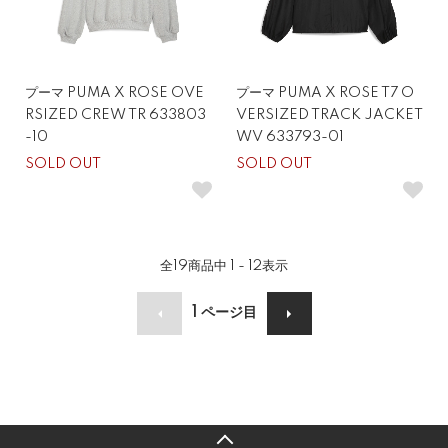
プーマ PUMA X ROSE OVE
プーマ PUMA X ROSE T7 O
RSIZED CREW TR 633803
VERSIZED TRACK JACKET
-10
WV 633793-01
SOLD OUT
SOLD OUT
全
19
商品中
1 - 12
表示
1
ページ目