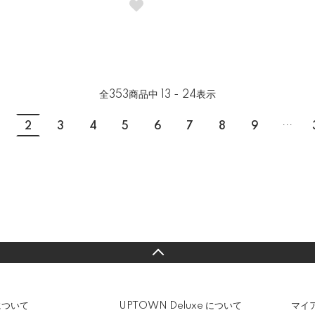
全
353
商品中
13 - 24
表示
...
2
3
4
5
6
7
8
9
について
UPTOWN Deluxe について
マイ