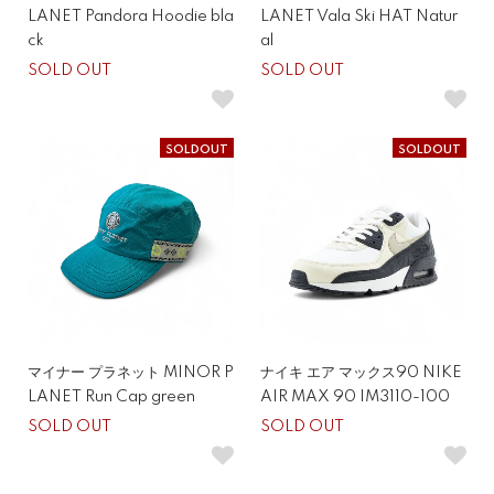
LANET Pandora Hoodie bla
LANET Vala Ski HAT Natur
ck
al
SOLD OUT
SOLD OUT
SOLDOUT
SOLDOUT
マイナー プラネット MINOR P
ナイキ エア マックス90 NIKE
LANET Run Cap green
AIR MAX 90 IM3110-100
SOLD OUT
SOLD OUT