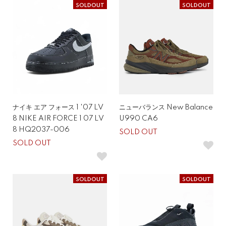
SOLDOUT
SOLDOUT
ナイキ エア フォース 1 '07 LV
ニューバランス New Balance
8 NIKE AIR FORCE 1 07 LV
U990 CA6
8 HQ2037-006
SOLD OUT
SOLD OUT
SOLDOUT
SOLDOUT