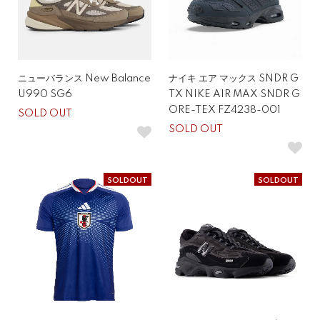
ニューバランス New Balance
ナイキ エア マックス SNDR G
U990 SG6
TX NIKE AIR MAX SNDR G
ORE-TEX FZ4238-001
SOLD OUT
SOLD OUT
SOLDOUT
SOLDOUT