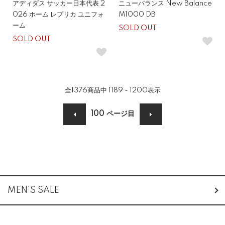
アディダス サッカー日本代表 2
ニューバランス New Balance
026 ホーム レプリカ ユニフォ
M1000 DB
ーム
SOLD OUT
SOLD OUT
全
1376
商品中
1189 - 1200
表示
100
ページ目
グループ一覧
MEN'S SALE