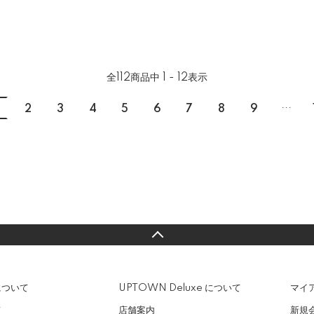
全
112
商品中
1 - 12
表示
...
2
3
4
5
6
7
8
9
について
UPTOWN Deluxe について
マイ
て
店舗案内
新規