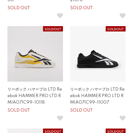
00
21078
SOLD OUT
SOLD OUT
SOLDOUT
SOLDOUT
リーボック ハマープロ LTD Re
リーボック ハマープロ LTD Re
ebok HAMMER PRO LTD R
ebok HAMMER PRO LTD R
MIA071C99-10118
MIA071C99-11007
SOLD OUT
SOLD OUT
SOLDOUT
SOLDOUT