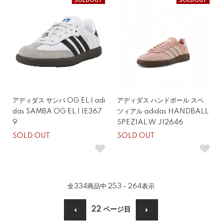
SOLDOUT
SOLDOUT
アディダス サンバ OG EL I adi
アディダス ハンドボール スペ
das SAMBA OG EL I IE367
ツィアル adidas HANDBALL
9
SPEZIAL W JI2646
SOLD OUT
SOLD OUT
全
334
商品中
253 - 264
表示
22
ページ目