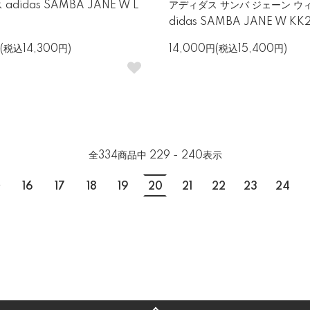
adidas SAMBA JANE W L
アディダス サンバ ジェーン ウィ
didas SAMBA JANE W KK
(税込14,300円)
14,000円(税込15,400円)
全
334
商品中
229 - 240
表示
.
16
17
18
19
20
21
22
23
24