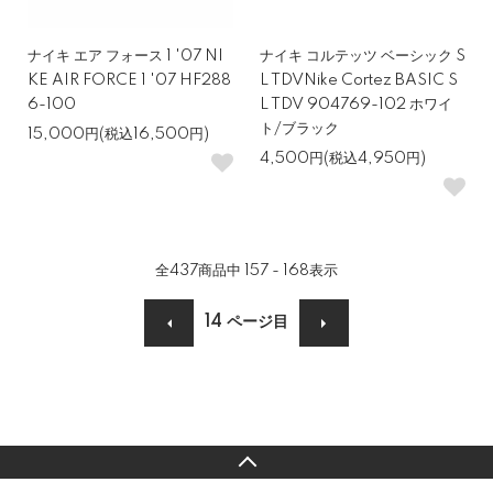
ナイキ エア フォース 1 '07 NI
ナイキ コルテッツ ベーシック S
KE AIR FORCE 1 '07 HF288
L TDVNike Cortez BASIC S
6-100
L TDV 904769-102 ホワイ
ト/ブラック
15,000円(税込16,500円)
4,500円(税込4,950円)
全
437
商品中
157 - 168
表示
14
ページ目